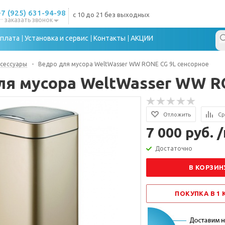
+7 (925) 631-94-98
с 10 до 21 без выходных
заказать звонок
плата
Установка и сервис
Контакты
АКЦИИ
сессуары
-
Ведро для мусора WeltWasser WW RONE CG 9L сенсорное
ля мусора WeltWasser WW R
Отложить
Ср
7 000 руб. 
Достаточно
В КОРЗИН
ПОКУПКА В 1