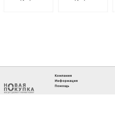
Компания
Информация
Помощь
2011-2026 ©
Интернет-
магазин «Новая покупка»
— все для душевых и
ванных комнат