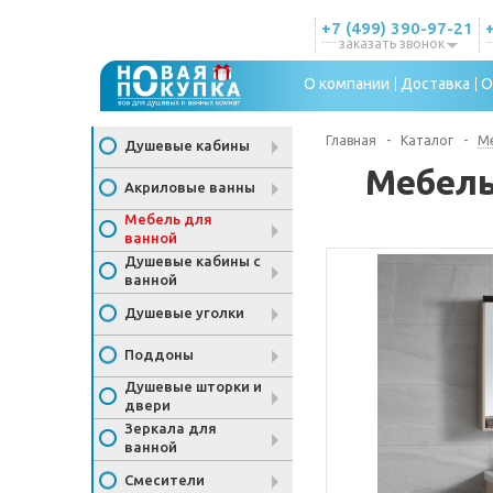
+7 (499) 390-97-21
заказать звонок
О компании
Доставка
О
Главная
-
Каталог
-
Ме
Душевые кабины
Мебель
Акриловые ванны
Мебель для
ванной
Душевые кабины с
ванной
Душевые уголки
Поддоны
Душевые шторки и
двери
Зеркала для
ванной
Смесители