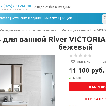
+7 (925) 631-94-98
с 10 до 21 без выходных
заказать звонок
плата
Установка и сервис
Контакты
АКЦИИ
бель для ванной
-
комплекты мебели
-
Мебель для ванной River VICTO
 для ванной River VICTORIA 
бежевый
Отложить
Ср
11 100 руб.
Мало
В КОРЗИН
ПОКУПКА В 1