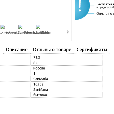
Описание
Отзывы о товаре
Сертификаты
и
72,3
84
Россия
1
SanMaria
10352
SanMaria
бытовая