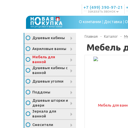
+7 (499) 390-97-21
заказать звонок
О компании
Доставка
О
Главная
-
Каталог
-
Ме
Душевые кабины
Мебель д
Акриловые ванны
Мебель для
ванной
Душевые кабины с
ванной
Душевые уголки
Поддоны
Душевые шторки и
двери
Зеркала для
ванной
Смесители