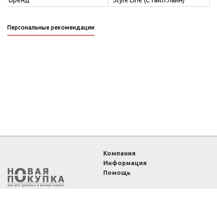
Бренд
Style Line (Стайл Лайн)
Персональные рекомендации
Компания
Информация
Помощь
2011-2026 ©
Интернет-
магазин «Новая покупка»
— все для душевых и
ванных комнат