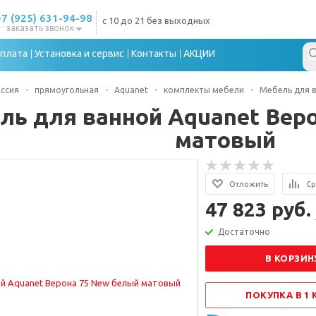
+7 (925) 631-94-98
с 10 до 21 без выходных
заказать звонок
плата
Установка и сервис
Контакты
АКЦИИ
ссия
-
прямоугольная
-
Aquanet
-
комплекты мебели
-
Мебель для 
ль для ванной Aquanet Вер
матовый
Отложить
Ср
47 823 руб.
Достаточно
В КОРЗИН
ПОКУПКА В 1