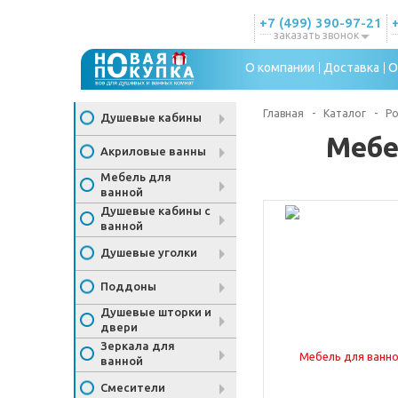
+7 (499) 390-97-21
заказать звонок
О компании
Доставка
О
Главная
-
Каталог
-
Ро
Душевые кабины
Мебе
Акриловые ванны
Мебель для
ванной
Душевые кабины с
ванной
Душевые уголки
Поддоны
Душевые шторки и
двери
Зеркала для
ванной
Смесители