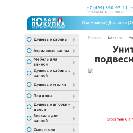
+7 (499) 390-97-21
заказать звонок
О компании
Доставка
О
Главная
-
Каталог
-
У
Душевые кабины
Уни
Акриловые ванны
подвес
Мебель для
ванной
Душевые кабины с
ванной
Душевые уголки
Поддоны
Душевые шторки и
двери
Зеркала для
ванной
Смесители