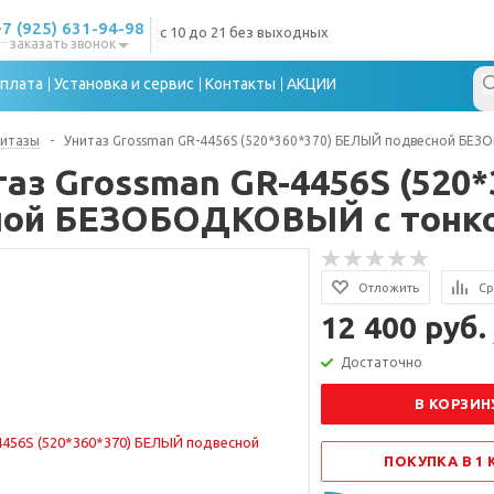
+7 (925) 631-94-98
с 10 до 21 без выходных
заказать звонок
плата
Установка и сервис
Контакты
АКЦИИ
нитазы
-
Унитаз Grossman GR-4456S (520*360*370) БЕЛЫЙ подвесной БЕЗ
таз Grossman GR-4456S (520
ной БЕЗОБОДКОВЫЙ с тонко
Отложить
Ср
12 400 руб.
Достаточно
В КОРЗИН
ПОКУПКА В 1