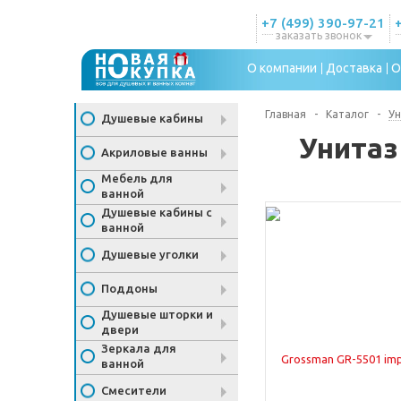
+7 (499) 390-97-21
заказать звонок
О компании
Доставка
О
Главная
-
Каталог
-
У
Душевые кабины
Унитаз
Акриловые ванны
Мебель для
ванной
Душевые кабины с
ванной
Душевые уголки
Поддоны
Душевые шторки и
двери
Зеркала для
ванной
Смесители