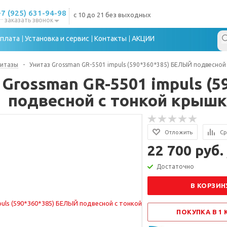
+7 (925) 631-94-98
с 10 до 21 без выходных
заказать звонок
плата
Установка и сервис
Контакты
АКЦИИ
нитазы
-
Унитаз Grossman GR-5501 impuls (590*360*385) БЕЛЫЙ подвесной
 Grossman GR-5501 impuls (
подвесной с тонкой крышк
Отложить
Ср
22 700 руб.
Достаточно
В КОРЗИН
ПОКУПКА В 1