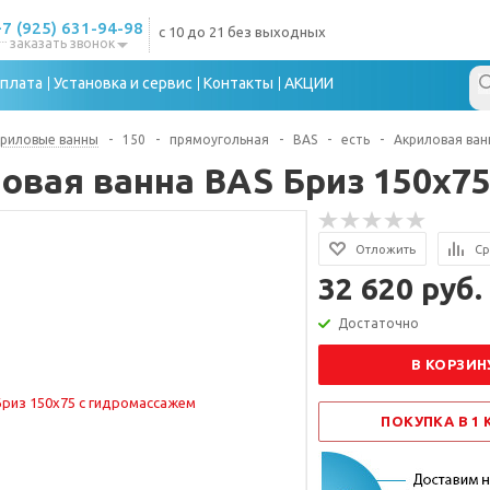
+7 (925) 631-94-98
с 10 до 21 без выходных
заказать звонок
плата
Установка и сервис
Контакты
АКЦИИ
риловые ванны
-
150
-
прямоугольная
-
BAS
-
есть
-
Акриловая ван
овая ванна BAS Бриз 150x7
Отложить
Ср
32 620 руб.
Достаточно
В КОРЗИН
ПОКУПКА В 1