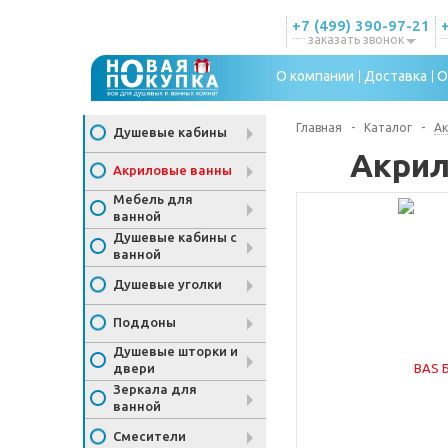
+7 (499) 390-97-21
заказать звонок
О компании
Доставка
О
Главная
-
Каталог
-
Ак
Душевые кабины
Акрил
Акриловые ванны
Мебель для
ванной
Душевые кабины с
ванной
Душевые уголки
Поддоны
Душевые шторки и
двери
Зеркала для
ванной
Смесители