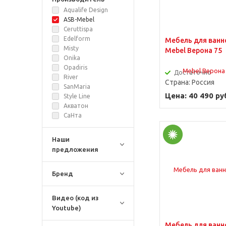
Aqualife Design
ASB-Mebel
Ceruttispa
Edelform
Мебель для ванн
Misty
Mebel Верона 75
Onika
Opadiris
Достаточно
River
Страна:
Россия
SanMaria
Цена: 40 490 ру
Style Line
Акватон
СаНта
Наши
предложения
Бренд
Видео (код из
Youtube)
Мебель для ванн