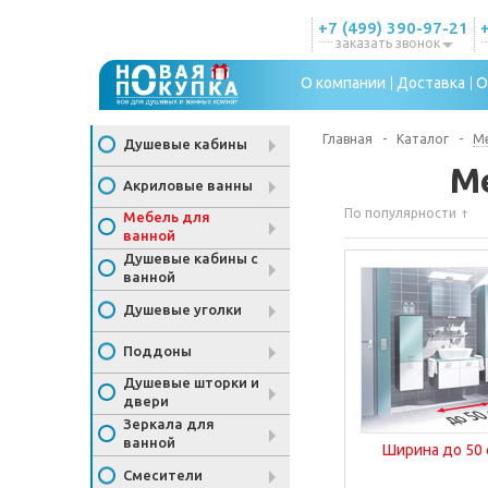
+7 (499) 390-97-21
заказать звонок
О компании
Доставка
О
Главная
-
Каталог
-
Ме
Душевые кабины
М
Акриловые ванны
По популярности
Мебель для
ванной
Душевые кабины с
ванной
Душевые уголки
Поддоны
Душевые шторки и
двери
Зеркала для
ванной
Ширина до 50
Смесители