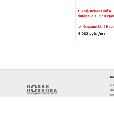
Шкаф-пенал Onika
Флорена 35.17 R кре
Под заказ
9 082 руб. /шт
К
О 
Но
Ма
2011-2026 ©
Интернет-магазин «Новая покупка»
—
Ак
все для душевых и ванных комнат
Се