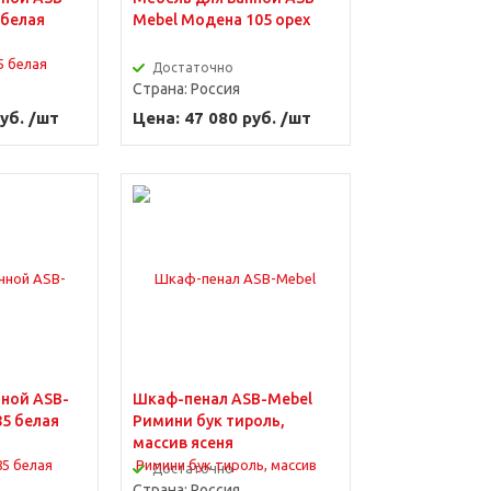
 белая
Mebel Модена 105 орех
Достаточно
Страна:
Россия
уб. /шт
Цена: 47 080 руб. /шт
нной ASB-
Шкаф-пенал ASB-Mebel
5 белая
Римини бук тироль,
массив ясеня
Достаточно
Страна:
Россия