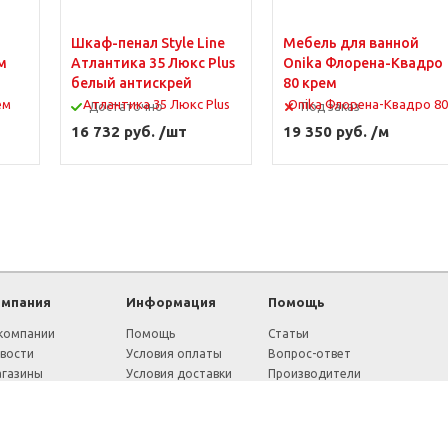
Шкаф-пенал Style Line
Мебель для ванной
м
Атлантика 35 Люкс Plus
Onika Флорена-Квадро
белый антискрей
80 крем
Достаточно
Под заказ
16 732 руб. /шт
19 350 руб. /м
омпания
Информация
Помощь
компании
Помощь
Статьи
вости
Условия оплаты
Вопрос-ответ
газины
Условия доставки
Производители
ции
Гарантия на товар
Обмен и возврат
ртификаты
Политика
Карта сайта
конфиденциальности