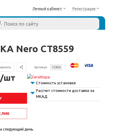
Личный кабинет
Регистрация
IKA Nero CT8559
авнить
Артикул
12864
 /шт
Стоимость установки
Рассчет стоимости доставки за
МКАД
У
 КЛИК