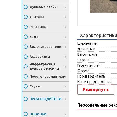
Душевые стойки
Унитазы
Раковины
Характеристик
Биде
Ширина, мм
Водонагреватели
Длина, мм
Высота, мм
Аксессуары
Страна
Инфракрасные
Гарантия, лет
душевые кабины
Форма
Производитель
Полотенцесушители
Наши предложения
Сауны
Развернуть
ПРОИЗВОДИТЕЛИ
Персональные рек
НОВИНКИ