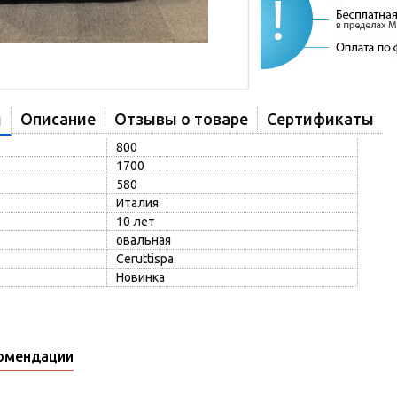
Описание
Отзывы о товаре
Сертификаты
и
800
1700
580
Италия
10 лет
овальная
Ceruttispa
Новинка
омендации