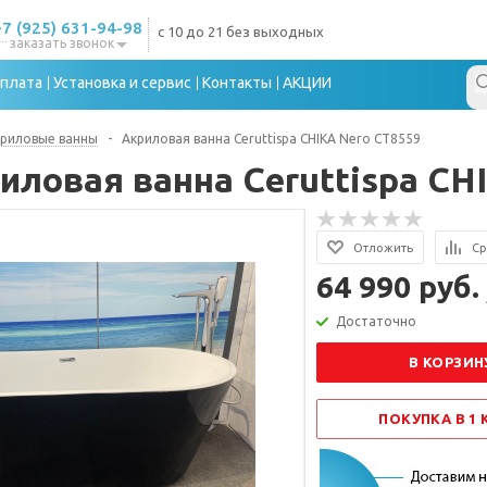
+7 (925) 631-94-98
с 10 до 21 без выходных
заказать звонок
плата
Установка и сервис
Контакты
АКЦИИ
риловые ванны
-
Акриловая ванна Ceruttispa CHIKA Nero CT8559
иловая ванна Ceruttispa CH
Отложить
Ср
64 990 руб.
Достаточно
В КОРЗИН
ПОКУПКА В 1