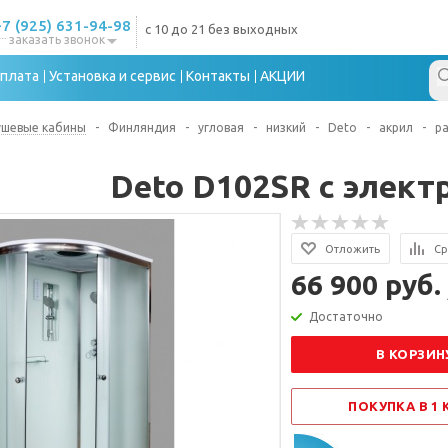
+7 (925) 631-94-98
с 10 до 21 без выходных
заказать звонок
плата
Установка и сервис
Контакты
АКЦИИ
ушевые кабины
-
Финляндия
-
угловая
-
низкий
-
Deto
-
акрил
-
р
Deto D102SR с элект
Отложить
Ср
66 900 руб.
Достаточно
В КОРЗИН
ПОКУПКА В 1