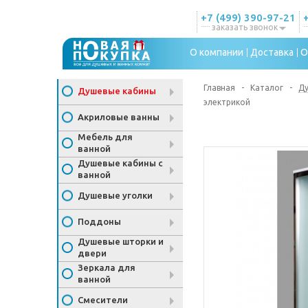
+7 (499) 390-97-21
заказать звонок
О компании
Доставка
О
Главная
-
Каталог
-
Д
Душевые кабины
электрикой
Акриловые ванны
Мебель для
ванной
Душевые кабины с
ванной
Душевые уголки
Поддоны
Душевые шторки и
двери
Зеркала для
ванной
Смесители