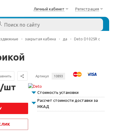
Личный кабинет
Регистрация
аздвижные
-
закрытая кабина
-
да
-
Deto D102SR с
рикой
авнить
Артикул
10893
 /шт
Стоимость установки
Рассчет стоимости доставки за
МКАД
У
 КЛИК