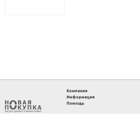
Компания
Информация
Помощь
2011-2026 ©
Интернет-
магазин «Новая покупка»
— все для душевых и
ванных комнат