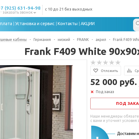
+7 (925) 631-94-98
с 10 до 21 без выходных
заказать звонок
плата
Установка и сервис
Контакты
АКЦИИ
ушевые кабины
-
Германия
-
низкий
-
FRANK
-
акрил
-
Frank F409 Wh
Frank F409 White 90х90
Отложить
Ср
52 000 руб.
Под заказ
ПОД ЗАКА
Наши менеджеры обязате
с вами и уточнят условия 