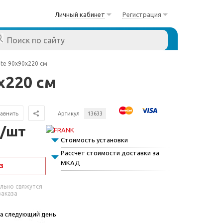
Личный кабинет
Регистрация
ite 90х90х220 см
х220 см
авнить
Артикул
13633
 /шт
Стоимость установки
Рассчет стоимости доставки за
МКАД
З
льно свяжутся
заказа