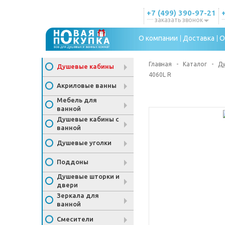
+7 (499) 390-97-21
заказать звонок
О компании
Доставка
О
Главная
-
Каталог
-
Д
Душевые кабины
4060L R
Акриловые ванны
Мебель для
ванной
Душевые кабины с
ванной
Душевые уголки
Поддоны
Душевые шторки и
двери
Зеркала для
ванной
Смесители