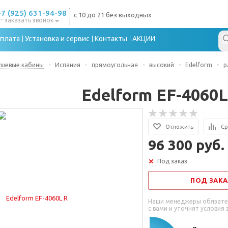
+7 (925) 631-94-98
с 10 до 21 без выходных
заказать звонок
плата
Установка и сервис
Контакты
АКЦИИ
ушевые кабины
-
Испания
-
прямоугольная
-
высокий
-
Edelform
-
р
Edelform EF-4060L
Отложить
Ср
96 300 руб.
Под заказ
ПОД ЗАКА
Наши менеджеры обязате
с вами и уточнят условия 