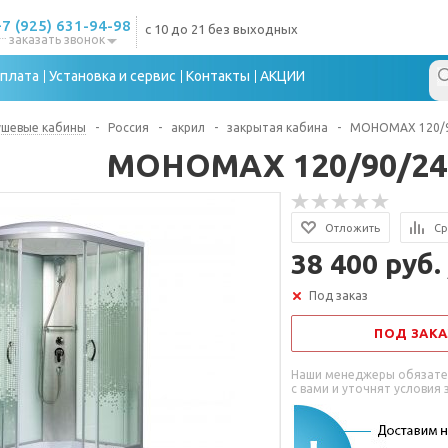
+7 (925) 631-94-98
с 10 до 21 без выходных
заказать звонок
плата
Установка и сервис
Контакты
АКЦИИ
ушевые кабины
-
Россия
-
акрил
-
закрытая кабина
-
МОНОМАХ 120/9
МОНОМАХ 120/90/24
Отложить
Ср
38 400 руб.
Под заказ
ПОД ЗАКА
Наши менеджеры обязате
с вами и уточнят условия 