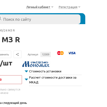
Личный кабинет
Регистрация
0/24 МЗ R
 МЗ R
авнить
Артикул
12009
 /шт
Стоимость установки
Рассчет стоимости доставки за
З
МКАД
льно свяжутся
заказа