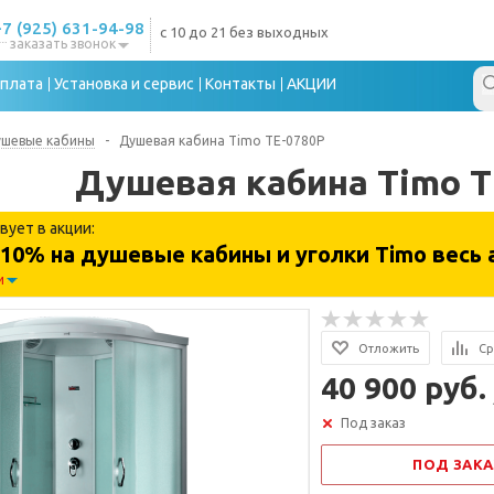
+7 (925) 631-94-98
с 10 до 21 без выходных
заказать звонок
плата
Установка и сервис
Контакты
АКЦИИ
ушевые кабины
-
Душевая кабина Timo TE-0780P
Душевая кабина Timo T
вует в акции:
10% на душевые кабины и уголки Timo весь 
и
Отложить
Ср
40 900 руб.
Под заказ
ПОД ЗАКА