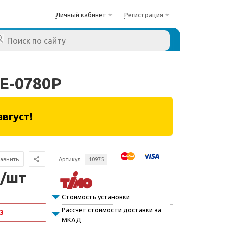
Личный кабинет
Регистрация
E-0780P
август!
авнить
Артикул
10975
 /шт
Стоимость установки
Рассчет стоимости доставки за
З
МКАД