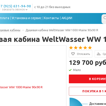
+7 (925) 631-94-98
с 10 до 21 без выходных
заказать звонок
плата
Установка и сервис
Контакты
АКЦИИ
ушевые кабины
-
Душевая кабина WeltWasser WW 1000 Maine 90x90 R
ая кабина WeltWasser WW 1
Отложить
Ср
129 700 руб
Мало
В КОРЗИН
ПОКУПКА В 1