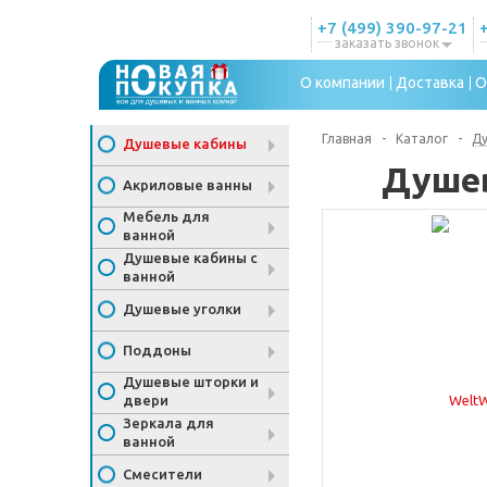
+7 (499) 390-97-21
заказать звонок
О компании
Доставка
О
Главная
-
Каталог
-
Д
Душевые кабины
Душев
Акриловые ванны
Мебель для
ванной
Душевые кабины с
ванной
Душевые уголки
Поддоны
Душевые шторки и
двери
Зеркала для
ванной
Смесители