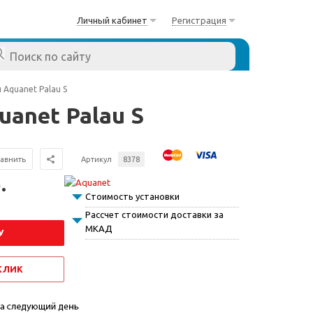
Личный кабинет
Регистрация
 Aquanet Palau S
anet Palau S
авнить
Артикул
8378
.
Стоимость установки
Рассчет стоимости доставки за
МКАД
У
 КЛИК