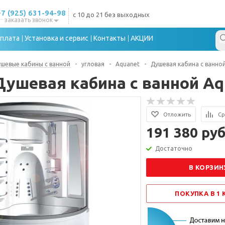
+7 (925) 631-94-98
с 10 до 21 без выходных
заказать звонок
плата
Установка и сервис
Контакты
АКЦИИ
шевые кабины с ванной
-
угловая
-
Aquanet
-
Душевая кабина с ванной
Душевая кабина с ванной Aqu
Отложить
Ср
191 380 руб
Достаточно
В КОРЗИН
ПОКУПКА В 1