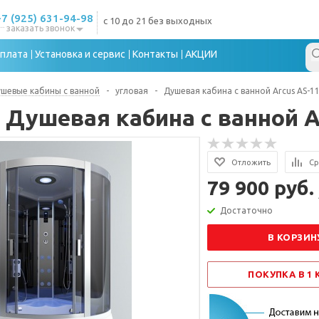
+7 (925) 631-94-98
с 10 до 21 без выходных
заказать звонок
плата
Установка и сервис
Контакты
АКЦИИ
шевые кабины с ванной
-
угловая
-
Душевая кабина с ванной Arcus AS-1
Душевая кабина с ванной A
Отложить
Ср
79 900 руб.
Достаточно
В КОРЗИН
ПОКУПКА В 1