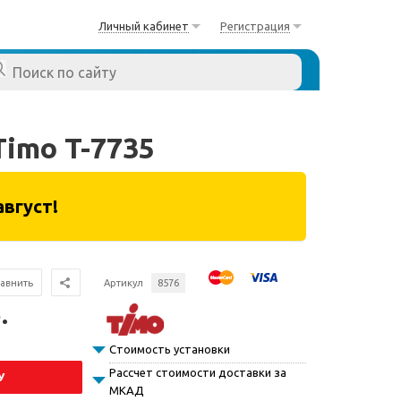
Личный кабинет
Регистрация
Timo T-7735
август!
авнить
Артикул
8576
.
Стоимость установки
Рассчет стоимости доставки за
У
МКАД