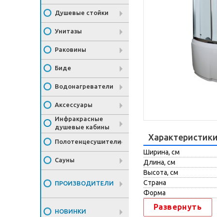
Душевые стойки
Унитазы
Раковины
Биде
Водонагреватели
Аксессуары
Инфракрасные
душевые кабины
Характеристик
Полотенцесушители
Ширина, см
Сауны
Длина, см
Высота, см
Страна
ПРОИЗВОДИТЕЛИ
Форма
Развернуть
НОВИНКИ