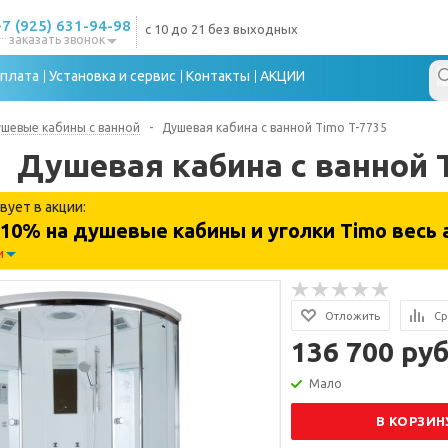
+7 (925) 631-94-98
с 10 до 21 без выходных
заказать звонок
плата
Установка и сервис
Контакты
АКЦИИ
шевые кабины с ванной
-
Душевая кабина с ванной Timo T-7735
Душевая кабина с ванной 
вует в акции:
10% на душевые кабины и уголки Timo весь 
и
Отложить
Ср
136 700 руб
Мало
В КОРЗИН