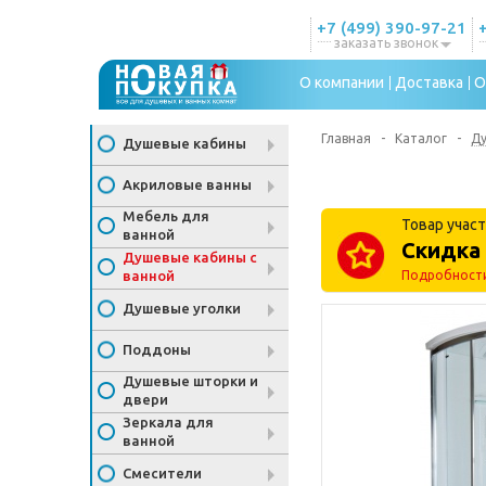
+7 (499) 390-97-21
заказать звонок
О компании
Доставка
О
Главная
-
Каталог
-
Ду
Душевые кабины
Акриловые ванны
Мебель для
Товар участ
ванной
Скидка 
Душевые кабины с
ванной
Подробност
Душевые уголки
Поддоны
Душевые шторки и
двери
Зеркала для
ванной
Смесители