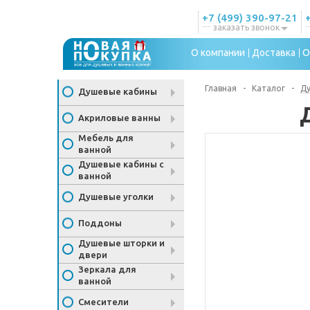
+7 (499) 390-97-21
заказать звонок
О компании
Доставка
О
Главная
-
Каталог
-
Ду
Душевые кабины
Акриловые ванны
Мебель для
ванной
Душевые кабины с
ванной
Душевые уголки
Поддоны
Душевые шторки и
двери
Зеркала для
ванной
Смесители