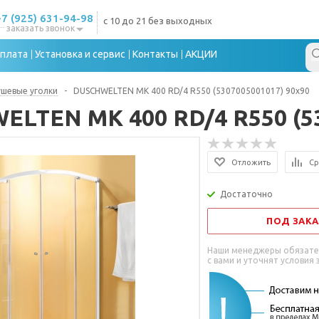
+7 (925) 631-94-98
с 10 до 21 без выходных
заказать звонок
плата
Установка и сервис
Контакты
АКЦИИ
шевые уголки
-
DUSCHWELTEN МК 400 RD/4 R550 (5307005001017) 90x90
LTEN МК 400 RD/4 R550 (53
Отложить
Ср
Достаточно
ПОД ЗАКА
Наши менеджеры обязате
с вами и уточнят условия 