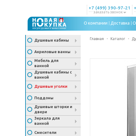
+7 (499) 390-97-21
заказать звонок
О компании
Доставка
О
Главная
-
Каталог
-
Ду
Душевые кабины
Акриловые ванны
Мебель для
ванной
Душевые кабины с
ванной
Душевые уголки
Поддоны
Душевые шторки и
двери
Зеркала для
ванной
Смесители