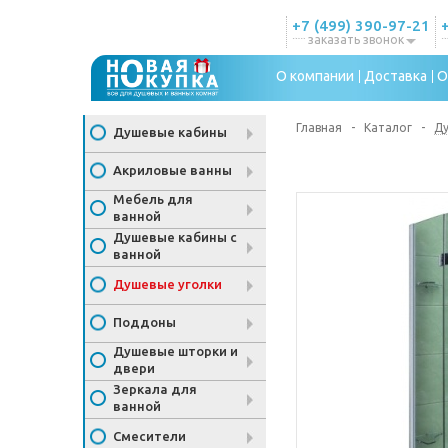
+7 (499) 390-97-21
заказать звонок
О компании
Доставка
О
Главная
-
Каталог
-
Ду
Душевые кабины
Акриловые ванны
Мебель для
ванной
Душевые кабины с
ванной
Душевые уголки
Поддоны
Душевые шторки и
двери
Зеркала для
ванной
Смесители