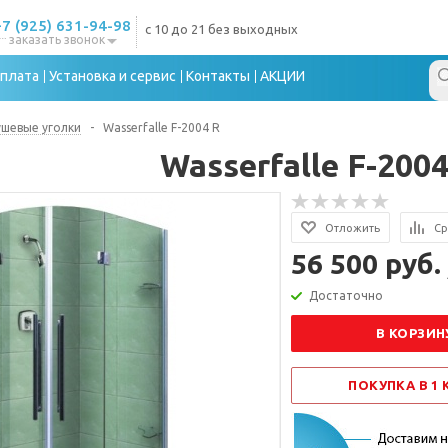
+7 (925) 631-94-98
с 10 до 21 без выходных
заказать звонок
плата
Установка и сервис
Контакты
АКЦИИ
шевые уголки
-
Wasserfalle F-2004 R
Wasserfalle F-2004
Отложить
Ср
56 500 руб.
Достаточно
В КОРЗИН
ПОКУПКА В 1