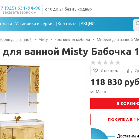
+7 (925) 631-94-98
с 10 до 21 без выходных
заказать звонок
плата
Установка и сервис
Контакты
АКЦИИ
бель для ванной
-
Misty
-
комплекты мебели
-
Мебель для ванной Mis
 для ванной Misty Бабочка 
Отложить
Ср
118 830 руб
Мало
В КОРЗИН
ПОКУПКА В 1