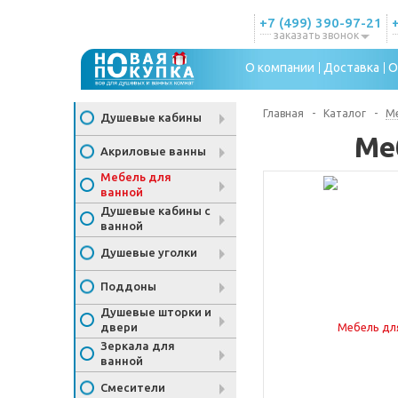
+7 (499) 390-97-21
заказать звонок
О компании
Доставка
О
Главная
-
Каталог
-
Ме
Душевые кабины
Ме
Акриловые ванны
Мебель для
ванной
Душевые кабины с
ванной
Душевые уголки
Поддоны
Душевые шторки и
двери
Зеркала для
ванной
Смесители