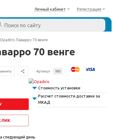
Личный кабинет
Регистрация
Opadiris Лаварро 70 венге
варро 70 венге
авнить
Артикул
980
Стоимость установки
Рассчет стоимости доставки за
МКАД
У
 КЛИК