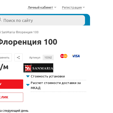
Личный кабинет
Регистрация
й SanMaria Флоренция 100
Флоренция 100
авнить
Артикул
10362
 /м
Стоимость установки
Рассчет стоимости доставки за
У
МКАД
 КЛИК