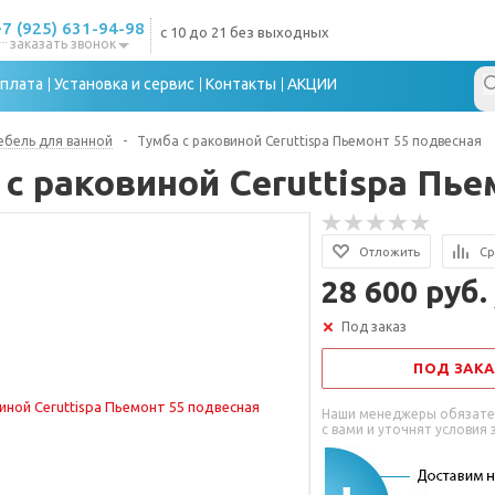
+7 (925) 631-94-98
с 10 до 21 без выходных
заказать звонок
плата
Установка и сервис
Контакты
АКЦИИ
бель для ванной
-
Тумба с раковиной Ceruttispa Пьемонт 55 подвесная
 с раковиной Ceruttispa Пье
Отложить
Ср
28 600 руб.
Под заказ
ПОД ЗАКА
Наши менеджеры обязате
с вами и уточнят условия 