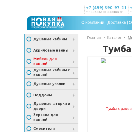
+7 (499) 390-97-21
заказать звонок
О компании
Доставка
О
Главная
-
Каталог
-
Ме
Душевые кабины
Тумба
Акриловые ванны
Мебель для
ванной
Душевые кабины с
ванной
Душевые уголки
Поддоны
Душевые шторки и
двери
Зеркала для
ванной
Смесители