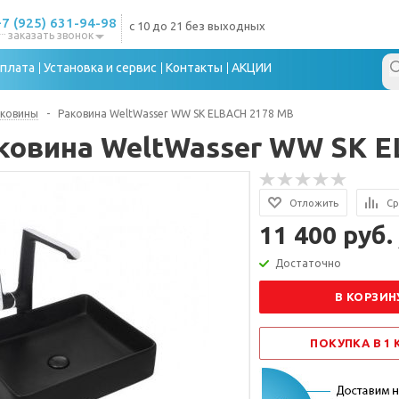
+7 (925) 631-94-98
с 10 до 21 без выходных
заказать звонок
плата
Установка и сервис
Контакты
АКЦИИ
аковины
-
Раковина WeltWasser WW SK ELBACH 2178 MB
ковина WeltWasser WW SK E
Отложить
Ср
11 400 руб.
Достаточно
В КОРЗИН
ПОКУПКА В 1