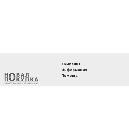
Компания
Информация
Помощь
2011-2026 ©
Интернет-
магазин «Новая покупка»
— все для душевых и
ванных комнат