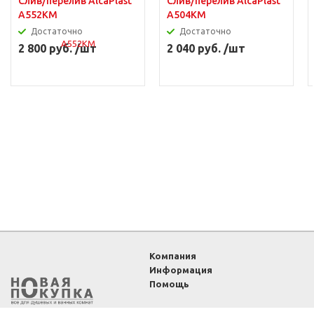
Слив/перелив AlcaPlast
Слив/перелив AlcaPlast
A552KM
A504KM
Достаточно
Достаточно
2 800 руб. /шт
2 040 руб. /шт
Компания
Информация
Помощь
2011-2026 ©
Интернет-