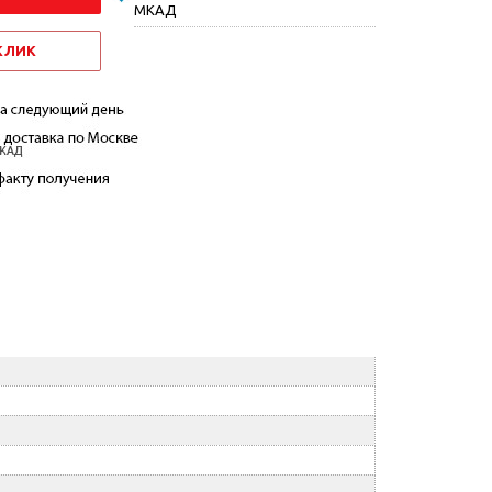
МКАД
 КЛИК