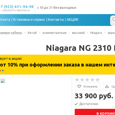
+7 (925) 631-94-98
с 10 до 21 без выходных
заказать звонок
плата
Установка и сервис
Контакты
АКЦИИ
ушевые кабины
-
Китай
-
асимметричная
-
высокий
-
Niagara
-
акри
Niagara NG 2310 
вует в акции:
от 10% при оформлении заказа в нашем инте
и
Отложить
Ср
33 900 руб.
Достаточно
В КОРЗИН