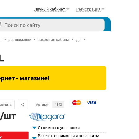
Личный кабинет
Регистрация
л
-
раздвижные
-
закрытая кабина
-
да
-
L
рнет- магазине!
авнить
Артикул
4142
 /шт
Стоимость установки
Рассчет стоимости доставки за
У