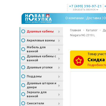
+7 (499) 390-97-21
заказать звонок
О компании
Доставка
О
Главная
-
Каталог
-
Д
Душевые кабины
Niagara NG 2310 L
Акриловые ванны
Мебель для
ванной
Товар участ
Душевые кабины с
Скидка 
ванной
Подробност
Душевые уголки
Поддоны
Душевые шторки и
двери
Зеркала для
ванной
Смесители