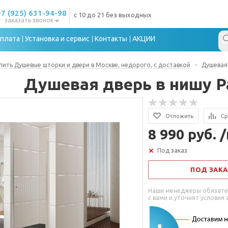
+7 (925) 631-94-98
с 10 до 21 без выходных
заказать звонок
плата
Установка и сервис
Контакты
АКЦИИ
пить Душевые шторки и двери в Москве, недорого, с доставкой
-
Душевая 
Душевая дверь в нишу P
Отложить
Ср
8 990 руб. 
Под заказ
ПОД ЗАКА
Наши менеджеры обязате
с вами и уточнят условия 