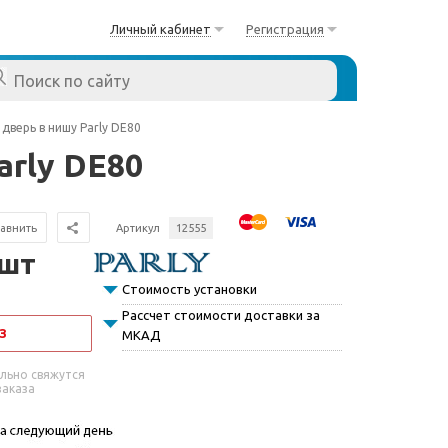
Личный кабинет
Регистрация
дверь в нишу Parly DE80
arly DE80
авнить
Артикул
12555
/шт
Стоимость установки
Рассчет стоимости доставки за
З
МКАД
льно свяжутся
заказа