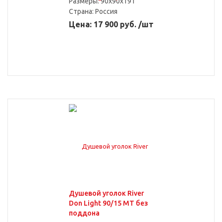
Размеры: 90x90x191
Страна:
Россия
Цена: 17 900 руб. /шт
Угловые
Квадратные
Асимметричные
Душевой уголок River
С высоким поддоном
С низким поддоном
Don Light 90/15 МТ без
поддона