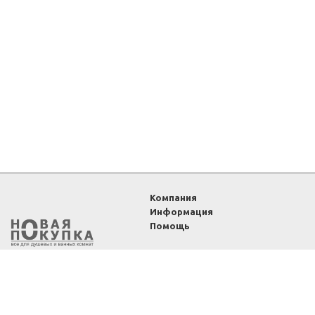
Компания
Информация
Помощь
2011-2026 ©
Интернет-
магазин «Новая покупка»
— все для душевых и
ванных комнат