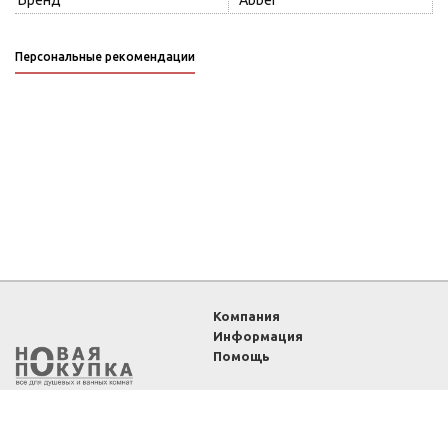
Бренд
Abber
Персональные рекомендации
Компания
Информация
Помощь
2011-2026 ©
Интернет-
магазин «Новая покупка»
— все для душевых и
ванных комнат