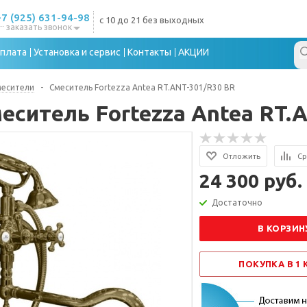
+7 (925) 631-94-98
с 10 до 21 без выходных
заказать звонок
плата
Установка и сервис
Контакты
АКЦИИ
месители
-
Смеситель Fortezza Antea RT.ANT-301/R30 BR
еситель Fortezza Antea RT.
Отложить
Ср
24 300 руб.
Достаточно
В КОРЗИН
ПОКУПКА В 1