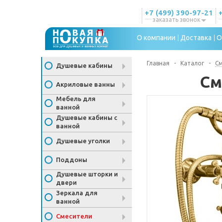
+7 (499) 390-97-21
заказать звонок
О компании
Доставка
О
Главная
-
Каталог
-
С
Душевые кабины
См
Акриловые ванны
Мебель для
ванной
Душевые кабины с
ванной
Душевые уголки
Поддоны
Душевые шторки и
двери
Зеркала для
ванной
Смесители