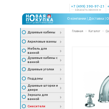
+7 (499) 390-97-21
заказать звонок
О компании
Доставка
О
Главная
-
Каталог
-
С
Душевые кабины
Акриловые ванны
Мебель для
ванной
Душевые кабины с
ванной
Душевые уголки
Поддоны
Душевые шторки и
двери
Зеркала для
ванной
Смесители