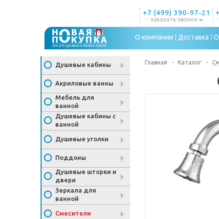
+7 (499) 390-97-21
заказать звонок
О компании
Доставка
О
Главная
-
Каталог
-
С
Душевые кабины
Акриловые ванны
Мебель для
ванной
Душевые кабины с
ванной
Душевые уголки
Поддоны
Душевые шторки и
двери
Зеркала для
ванной
Смесители