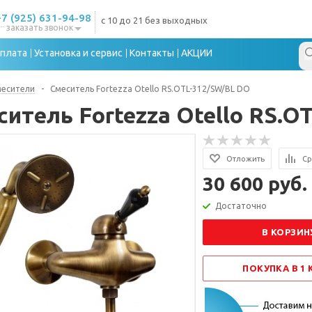
+7 (925) 631-94-98
с 10 до 21 без выходных
заказать звонок
плата
Установка и сервис
Контакты
АКЦИИ
месители
-
Смеситель Fortezza Otello RS.OTL-312/SW/BL DO
ситель Fortezza Otello RS.O
Отложить
Ср
30 600 руб.
Достаточно
В КОРЗИН
ПОКУПКА В 1