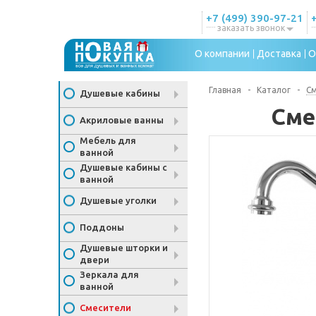
+7 (499) 390-97-21
заказать звонок
О компании
Доставка
О
Главная
-
Каталог
-
С
Душевые кабины
Сме
Акриловые ванны
Мебель для
ванной
Душевые кабины с
ванной
Душевые уголки
Поддоны
Душевые шторки и
двери
Зеркала для
ванной
Смесители