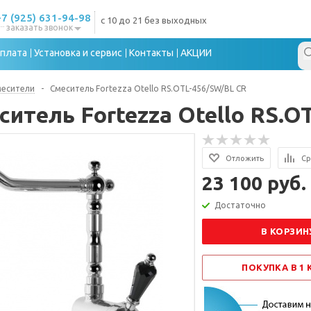
+7 (925) 631-94-98
с 10 до 21 без выходных
заказать звонок
плата
Установка и сервис
Контакты
АКЦИИ
месители
-
Смеситель Fortezza Otello RS.OTL-456/SW/BL CR
ситель Fortezza Otello RS.O
Отложить
Ср
23 100 руб.
Достаточно
В КОРЗИН
ПОКУПКА В 1