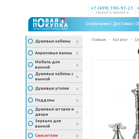
+7 (499) 390-97-21
заказать звонок
О компании
Доставка
О
Главная
-
Каталог
-
С
Душевые кабины
Акриловые ванны
Мебель для
ванной
Душевые кабины с
ванной
Душевые уголки
Поддоны
Душевые шторки и
двери
Зеркала для
ванной
Смесители