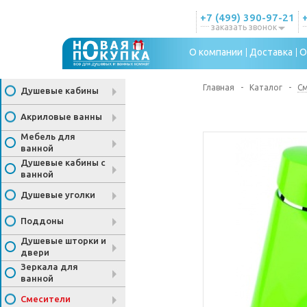
+7 (499) 390-97-21
заказать звонок
О компании
Доставка
О
Главная
-
Каталог
-
С
Душевые кабины
Акриловые ванны
Мебель для
ванной
Душевые кабины с
ванной
Душевые уголки
Поддоны
Душевые шторки и
двери
Зеркала для
ванной
Смесители