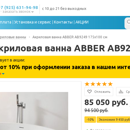
+7 (925) 631-94-98
с 10 до 21 без выходных
заказать звонок
плата
Установка и сервис
Контакты
АКЦИИ
риловые ванны
-
Акриловая ванна ABBER AB9249 175х100 см
криловая ванна ABBER AB92
вует в акции:
от 10% при оформлении заказа в нашем инте
и
Отложить
Ср
85 050 руб.
94 500 руб.
-10%
Экономия
9 450 руб