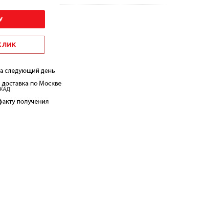
У
 КЛИК