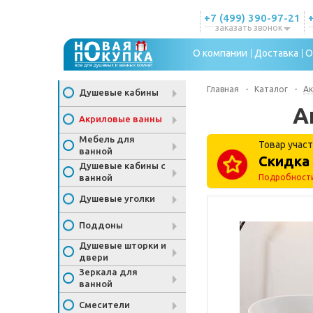
+7 (499) 390-97-21
заказать звонок
О компании
Доставка
О
Главная
-
Каталог
-
Ак
Душевые кабины
А
Акриловые ванны
Мебель для
Товар участ
ванной
Скидка 
Душевые кабины с
ванной
Подробност
Душевые уголки
Поддоны
Душевые шторки и
двери
Зеркала для
ванной
Смесители