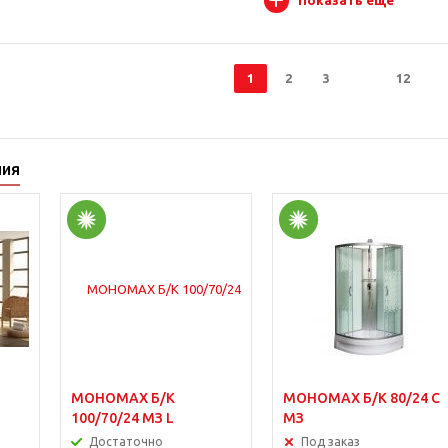
Показать еще
1
2
3
12
ния
МОНОМАХ Б/К
МОНОМАХ Б/К 80/24 С
100/70/24 МЗ L
МЗ
Достаточно
Под заказ