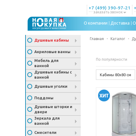
+7 (499) 390-97-21
заказать звонок
О компании
Доставка
О
Главная
-
Каталог
-
Д
Душевые кабины
Акриловые ванны
По популярности
Мебель для
ванной
Душевые кабины с
Кабины 80х80 см
ванной
Душевые уголки
Поддоны
Душевые шторки и
двери
Зеркала для
ванной
Смесители