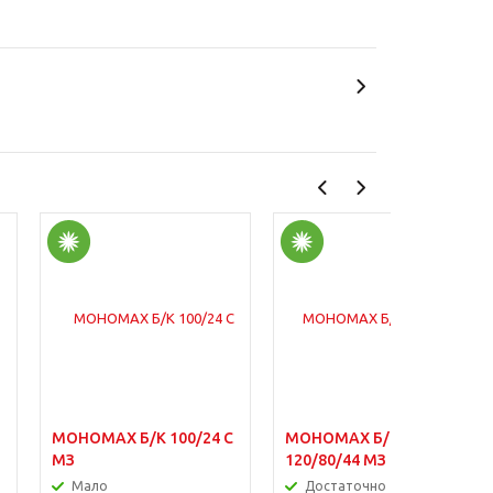
МОНОМАХ Б/К 100/24 С
МОНОМАХ Б/К
МЗ
120/80/44 МЗ R
Мало
Достаточно