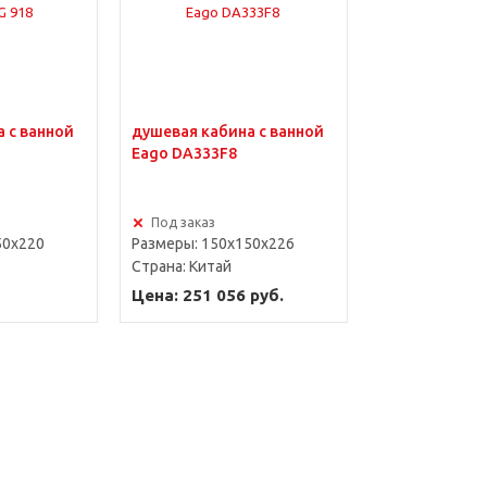
 с ванной
душевая кабина с ванной
Eago DA333F8
Под заказ
50x220
Размеры: 150x150x226
Страна:
Китай
Цена: 251 056 руб.