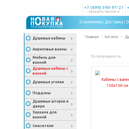
+7 (499) 390-97-21
заказать звонок
О компании
Доставка
О
Главная
-
Каталог
-
Ду
Душевые кабины
Акриловые ванны
По популярности
Мебель для
ванной
Душевые кабины с
ванной
Кабины с ванн
Душевые уголки
150x150 см
Поддоны
Душевые шторки и
двери
Зеркала для
ванной
Смесители