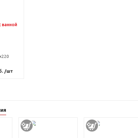
с ванной
x220
б. /шт
ния